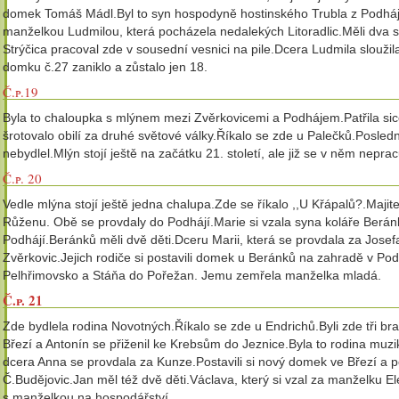
domek Tomáš Mádl.Byl to syn hospodyně hostinského Trubla z Podhájí
manželkou Ludmilou, která pocházela nedalekých Litoradlic.Měli dva 
Strýčica pracoval zde v sousední vesnici na pile.Dcera Ludmila slouži
domku č.27 zaniklo a zůstalo jen 18.
Č.p.19
Byla to chaloupka s mlýnem mezi Zvěrkovicemi a Podhájem.Patřila sic
šrotovalo obilí za druhé světové války.Říkalo se zde u Palečků.Posle
nebydlel.Mlýn stojí ještě na začátku 21. století, ale již se v něm neprac
Č.p. 20
Vedle mlýna stojí ještě jedna chalupa.Zde se říkalo ,,U Křápalů?.Maji
Růženu. Obě se provdaly do Podhájí.Marie si vzala syna koláře Berán
Podhájí.Beránků měli dvě děti.Dceru Marii, která se provdala za Josef
Zvěrkovic.Jejich rodiče si postavili domek u Beránků na zahradě v P
Pelhřimovsko a Stáňa do Pořežan. Jemu zemřela manželka mladá.
Č.p. 21
Zde bydlela rodina Novotných.Říkalo se zde u Endrichů.Byli zde tři bra
Březí a Antonín se přiženil ke Krebsům do Jeznice.Byla to rodina muz
dcera Anna se provdala za Kunze.Postavili si nový domek ve Březí a 
Č.Budějovic.Jan měl též dvě děti.Václava, který si vzal za manželku 
s manželkou na hospodářství.