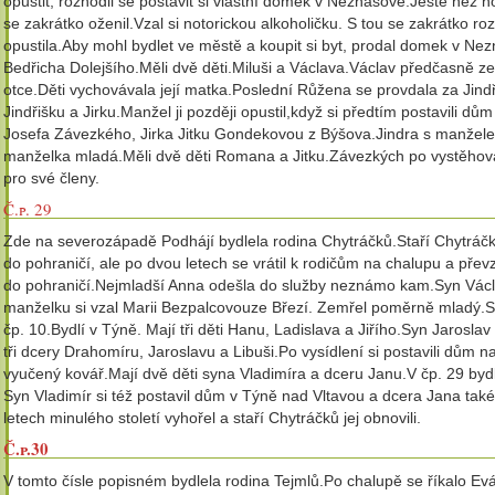
opustit, rozhodli se postavit si vlastní domek v Neznašově.Ještě než ho 
se zakrátko oženil.Vzal si notorickou alkoholičku. S tou se zakrátko r
opustila.Aby mohl bydlet ve městě a koupit si byt, prodal domek v Ne
Bedřicha Dolejšího.Měli dvě děti.Miluši a Václava.Václav předčasně ze
otce.Děti vychovávala její matka.Poslední Růžena se provdala za Jindř
Jindřišku a Jirku.Manžel ji později opustil,když si předtím postavili 
Josefa Závezkého, Jirka Jitku Gondekovou z Býšova.Jindra s manželem 
manželka mladá.Měli dvě děti Romana a Jitku.Závezkých po vystěhován
pro své členy.
Č.p. 29
Zde na severozápadě Podhájí bydlela rodina Chytráčků.Staří Chytráčků
do pohraničí, ale po dvou letech se vrátil k rodičům na chalupu a př
do pohraničí.Nejmladší Anna odešla do služby neznámo kam.Syn Václav
manželku si vzal Marii Bezpalcovouze Březí. Zemřel poměrně mladý.Sy
čp. 10.Bydlí v Týně. Mají tři děti Hanu, Ladislava a Jiřího.Syn Jarosl
tři dcery Drahomíru, Jaroslavu a Libuši.Po vysídlení si postavili dům
vyučený kovář.Mají dvě děti syna Vladimíra a dceru Janu.V čp. 29 bydl
Syn Vladimír si též postavil dům v Týně nad Vltavou a dcera Jana tak
letech minulého století vyhořel a staří Chytráčků jej obnovili.
Č.p.30
V tomto čísle popisném bydlela rodina Tejmlů.Po chalupě se říkalo Evá