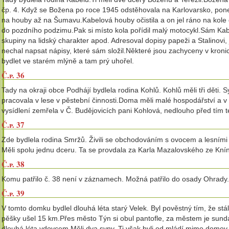
čp. 4. Když se Božena po roce 1945 odstěhovala na Karlovarsko, pone
na houby až na Šumavu.Kabelová houby očistila a on jel ráno na kole 
do pozdního podzimu.Pak si místo kola pořídil malý motocykl.Sám Kabele
skupiny na lidský charakter apod. Adresoval dopisy papeži a Stalinovi
nechal napsat nápisy, které sám složil.Některé jsou zachyceny v kro
bydlet ve starém mlýně a tam prý uhořel.
Č.p. 36
Tady na okraji obce Podhájí bydlela rodina Kohlů. Kohlů měli tři děti
pracovala v lese v pěstební činnosti.Doma měli malé hospodářství a v
vysídlení zemřela v Č. Budějovicích pani Kohlová, nedlouho před tím té
Č.p. 37
Zde bydlela rodina Smržů. Živili se obchodováním s ovocem a lesními
Měli spolu jednu dceru. Ta se provdala za Karla Mazalovského ze Kní
Č.p. 38
Komu patřilo č. 38 není v záznamech. Možná patřilo do osady Ohrady.
Č.p. 39
V tomto domku bydlel dlouhá léta starý Velek. Byl pověstný tím, že s
pěšky ušel 15 km.Přes město Týn si obul pantofle, za městem je sund
dlouhá léta vdovcem.Měli dva syny. Ti však byli od mládí mimo domov.