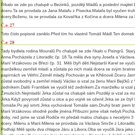
Říkalo se zde po chalupě u Bezinků, později Mádlů a poslední majitel
dceru.Ta se provdala za Jana Malafu z Písecka.Malafa byl vyučen truh
dcery.Boženu, ta se provdala za Kovaříka z Kočína a dcera Milena z
Č.p. 27
Toto číslo popisné zaniklo.Před tím ho vlastnil Tomáš Mádl.Ten domek pr
Č.p. 28
Tady bydlela rodina Mouralů.Po chalupě se zde říkalo u Pisingrů. Sta
Anna.Pocházela z Litoradlic čp. 18.Ta měla dva syny.Josefa a Václava.
Marií Vrzákovou ze Březí čp. 31. Měli čtyři děti.Nejstarší Karel se vyu
manželkou zemřeli mladí a zůstala po nich malá dcera se svým bratr
papírnách ve Větřní.Zeměl mladý.Pochován je ve Křtěnově.Dceru Jarmilu
zůstal svobodný a zemřel mladý.Václav si vzal za ženu Marii Bejčků z 
zedníkem.Další František se vyučil též zedníkem.Za manželku si vzal p
Žimuticích.Nejmladší Jirka zůstal na chalupě sám.Později si vzal za m
Jirka.Když povyrostl zůstal u otce a po vojně se oženil.Jirka se ze čty
Tomáše.Po její smrti Jirka vychovával Tomáše sám.Druhý bratr jsem by
Marii Vrzákovou shodně podle jména.Příbuzní jsme však nebyli.Pocház
doby, než jsme se vzali.Rodiče mi předali malou chalupu s necelými 3
dcery. Milenu a Marii.Milena se provdala za Václava Smrže z Litoradl
Podhájí.Měli spolu dva chlapce Járu a Libora.Oba se vyučili.Jára jako