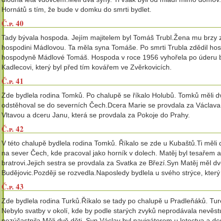
Hornátů s tím, že bude v domku do smrti bydlet.
Č.p. 40
Tady bývala hospoda. Jejím majitelem byl Tomáš Trubl.Žena mu brzy ze
hospodini Mádlovou. Ta měla syna Tomáše. Po smrti Trubla zdědil hos
hospodyně Mádlové Tomáš. Hospoda v roce 1956 vyhořela po úderu ble
Kadlecovi, který byl před tím kovářem ve Zvěrkovicích.
Č.p. 41
Zde bydlela rodina Tomků. Po chalupě se říkalo Holubů. Tomků měli dv
odstěhoval se do severních Čech.Dcera Marie se provdala za Václava H
Vltavou a dceru Janu, která se provdala za Pokoje do Prahy.
Č.p. 42
V této chalupě bydlela rodina Tomků. Říkalo se zde u Kubaštů.Ti měli
na sever Čech, kde pracoval jako horník v dolech. Matěj byl tesařem 
bratrovi.Jejich sestra se provdala za Svatka ze Březí.Syn Matěj měl d
Budějovic.Později se rozvedla.Naposledy bydlela u svého strýce, kter
Č.p. 43
Zde bydlela rodina Turků.Říkalo se tady po chalupě u Pradleňáků. Tu
Nebylo svatby v okolí, kde by podle starých zvyků neprodávala nevěst
nezúčastnila.Měli dvě děti. Syn Václav byl navigátorem u letectva a dc