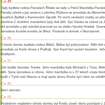
Č.p. 49
Tady bydlela rodina Panských.Říkalo se tady u Petrů.Manželka Pansk
Panský oženil s její sestrou Ludmilou.Růžena se provdala do Albrech
kovářem.Bydleli v Kamenném Újezdě. Po smrti nevlastní matky se přest
zbořena.Z druhého manželství byly dvě děti. Syn Václav se oženil za
též provdala a její manžel pracoval na na statku Vysoký Hrádek. Dcer
Jaroslava Kureše kováře ze Březí. Postavili si domek v Neznašově.
Č.p. 50
V tomto domku bydlela rodina Bláhů. Bláha byl pokrývačem. Měli dvě d
provdala za Karla Vovsa z Podhájí. Syn Karel byl vyučen tesařem. Je
Budějovic.
Č.p. 51
Zde bydlel Jaroslav Tomka. Jeho manželka byla Michalců z Týna. Měli 
děti. Syna Jaroslava a Libora. Jeho manželka si v 37 letech vzala živ
bydlí v Týně nad Vltavou a mají spolu dceru.Druhý syn Libor se odst
Č.p. 52
Není záznam.
Č.p. 53
Posledním majitelem tohoto domku byl Krebs Josef, který pocházel z J