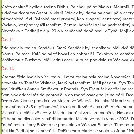
V této chalupě bydlela rodina Bláhů. Po chalupě se říkalo u Mouralů
a dvěma dcerama Annou a Marií. Václav byl doma na chalupě a dcery s
zámečnické věci. Byl také mezi prvními, kdo si opatřil benzinový motor
Václava, který se vyučil tesařem. Zemřel bohužel ani ne padesátiletý 
Chytráčka z Podhájí z č.p. 29 a v současné době bydlí v Týně. Mají dv
Č.p. 11
Zde bydlela rodina Kopáčků. Starý Kopáček byl zedníkem. Měli dvě dět
Slámu. Po roce 1945 se odstěhovali do pohraničí. Zakrátko se odstěh
Maškovou z Buzkova. Měli jednu dceru a ta se provdala za Václava Vlá
Č.p. 12
V tomto čísle bydlelo více rodin. Hlavní rodina byla rodina Novotných
provdala za Tomáše Visingra, který byl tesařem. Měli pět dětí. Syn Tom
svojí družkou Annou Smržovou z Podhájí. Syn František odešel po roce
Stanislav odešel též do pohraničí a do rodné osady se již nevrátil. Dc
Dcera Anežka se provdala za Majera ze Všeteče. Nejmladší Marie se 
o rozměrech 3x5 m přistavěné k vlastní dřevěné chalupě. V této samo
Michalčíka. Měli dvě dcery. Miladu, která si vzala za manžela Hovorku 
při honu na divočáky zastřelil kamarád. Milada zemřela v roce 2008. 
Druhá sestra Jany Božena se provdala za Václava Beneše. Ti se po ro
děti.Na Podháj se již nevrátili. Další sestra Marie se vdala za Jana Jíc