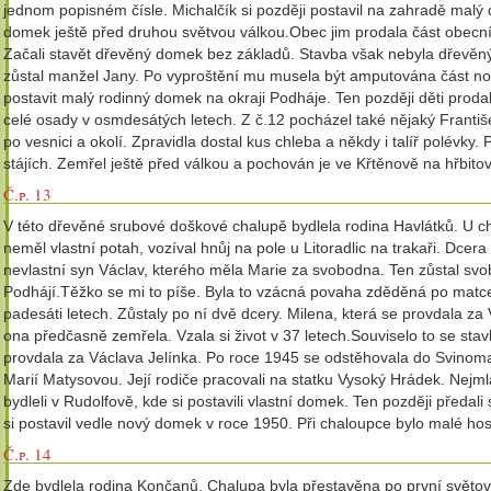
jednom popisném čísle. Michalčík si později postavil na zahradě malý 
domek ještě před druhou světvou válkou.Obec jim prodala část obecní
Začali stavět dřevěný domek bez základů. Stavba však nebyla dřevěný
zůstal manžel Jany. Po vyproštění mu musela být amputována část noh
postavit malý rodinný domek na okraji Podháje. Ten později děti prod
celé osady v osmdesátých letech. Z č.12 pocházel také nějaký Františ
po vesnici a okolí. Zpravidla dostal kus chleba a někdy i talíř polévk
stájích. Zemřel ještě před válkou a pochován je ve Křtěnově na hřbito
Č.p. 13
V této dřevěné srubové doškové chalupě bydlela rodina Havlátků. U ch
neměl vlastní potah, vozíval hnůj na pole u Litoradlic na trakaři. Dcera
nevlastní syn Václav, kterého měla Marie za svobodna. Ten zůstal sv
Podhájí.Těžko se mi to píše. Byla to vzácná povaha zděděná po matce
padesáti letech. Zůstaly po ní dvě dcery. Milena, která se provdala za 
ona předčasně zemřela. Vzala si život v 37 letech.Souviselo to se stav
provdala za Václava Jelínka. Po roce 1945 se odstěhovala do Svinomaz
Marií Matysovou. Její rodiče pracovali na statku Vysoký Hrádek. Nej
bydleli v Rudolfově, kde si postavili vlastní domek. Ten později předal
si postavil vedle nový domek v roce 1950. Při chaloupce bylo malé hos
Č.p. 14
Zde bydlela rodina Končanů. Chalupa byla přestavěna po první světov