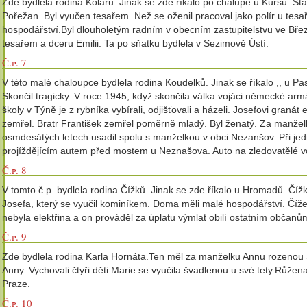
Zde bydlela rodina Kolářů. Jinak se zde říkalo po chalupě u Kuršů. St
Pořežan. Byl vyučen tesařem. Než se oženil pracoval jako polír u tes
hospodářství.Byl dlouholetým radním v obecním zastupitelstvu ve Březí
tesařem a dceru Emilii. Ta po sňatku bydlela v Sezimově Ústí.
Č.p. 7
V této malé chaloupce bydlela rodina Koudelků. Jinak se říkalo ,, u Pas
Skončil tragicky. V roce 1945, když skončila válka vojáci německé armá
školy v Týně je z rybníka vybírali, odjišťovali a házeli. Josefovi graná
zemřel. Bratr František zemřel poměrně mladý. Byl ženatý. Za manželku
osmdesátých letech usadil spolu s manželkou v obci Nezanšov. Při jed
projíždějícím autem před mostem u Neznašova. Auto na zledovatělé v
Č.p. 8
V tomto č.p. bydlela rodina Čížků. Jinak se zde říkalo u Hromadů. Čí
Josefa, který se vyučil kominíkem. Doma měli malé hospodářství. Číže
nebyla elektřina a on prováděl za úplatu výmlat obilí ostatním občanů
Č.p. 9
Zde bydlela rodina Karla Hornáta.Ten měl za manželku Annu rozenou
Anny. Vychovali čtyři děti.Marie se vyučila švadlenou u své tety.Růžen
Praze.
Č.p. 10