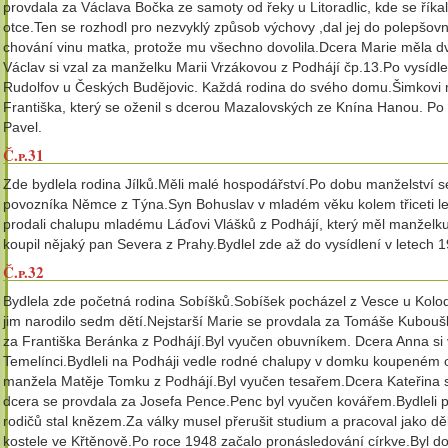
provdala za Václava Bočka ze samoty od řeky u Litoradlic, kde se říka
otce.Ten se rozhodl pro nezvyklý způsob výchovy ,dal jej do polepšov
chování vinu matka, protože mu všechno dovolila.Dcera Marie měla dv
Václav si vzal za manželku Marii Vrzákovou z Podhájí čp.13.Po vysídle
Rudolfov u Českých Budějovic. Každá rodina do svého domu.Šimkovi ma
Františka, který se oženil s dcerou Mazalovských ze Knína Hanou. Po 
Pavel.
Č.p.31
Zde bydlela rodina Jílků.Měli malé hospodářství.Po dobu manželství s
povozníka Němce z Týna.Syn Bohuslav v mladém věku kolem třiceti le
prodali chalupu mladému Láďovi Vlášků z Podhájí, který měl manžel
koupil nějaký pan Severa z Prahy.Bydlel zde až do vysídlení v letech 
Č.p.32
Bydlela zde početná rodina Sobíšků.Sobíšek pocházel z Vesce u Kolod
jim narodilo sedm dětí.Nejstarší Marie se provdala za Tomáše Kubo
za Františka Beránka z Podhájí.Byl vyučen obuvníkem. Dcera Anna si 
Temelínci.Bydleli na Podháji vedle rodné chalupy v domku koupeném od
manžela Matěje Tomku z Podhájí.Byl vyučen tesařem.Dcera Kateřina s
dcera se provdala za Josefa Pence.Penc byl vyučen kovářem.Bydleli p
rodičů stal knězem.Za války musel přerušit studium a pracoval jako dě
kostele ve Křtěnově.Po roce 1948 začalo pronásledování církve.Byl 