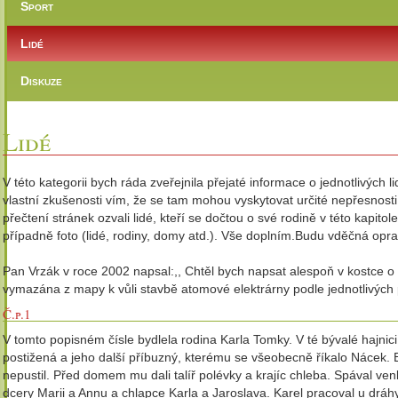
Sport
Lidé
Diskuze
Lidé
V této kategorii bych ráda zveřejnila přejaté informace o jednotlivých 
vlastní zkušenosti vím, že se tam mohou vyskytovat určité nepřesnosti
přečtení stránek ozvali lidé, kteří se dočtou o své rodině v této kapitol
případně foto (lidé, rodiny, domy atd.). Vše doplním.Budu vděčná opra
Pan Vrzák v roce 2002 napsal:,, Chtěl bych napsat alespoň v kostce o 
vymazána z mapy k vůli stavbě atomové elektrárny podle jednotlivých 
Č.p.1
V tomto popisném čísle bydlela rodina Karla Tomky. V té bývalé hajnic
postižená a jeho další příbuzný, kterému se všeobecně říkalo Nácek. B
nepustil. Před domem mu dali talíř polévky a krajíc chleba. Spával ven
dcery Marii a Annu a chlapce Karla a Jaroslava. Karel pracoval u dráh