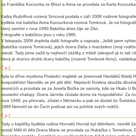
za Františka Kocourka ze Březí a Anna se provdala za Karla Kocourka
Katka Rudolfová rozená Srncová poslala v září 2008 rodinné fotografie
bydlela má babička Anna Kocourková rozená Tomková. Je na fotografi
který zemřel v roce 1990.Babička dnes žije ve Zlivi.
Fotografie s babičkou jsou z roku 1985.
V listopadu 2008 doplnila další fotografie a napsala:,,Ještě jsem vyhle
(babička rozená Tomková), jejich dcera Dáša s manželem (moji rodiče,
starali. Tady jsme zažili ty nejhezčí zážitky z mládí (alespoň já to ta
která je dcerou druhé dcery babičky (rozené Tomkové Anny), následuje
Č.p.2
Byla to dříve myslivna.Poslední majitelé se jmenovali Havlátků.Matě
hospodářství.Narodilo se jim pět dětí. Nejstarší Kristina sloužila dlou
vesnicích a provdala se za Josefa Bočka ze samoty, kde se říkalo U B
sousední chalupy. Dcera Jarmila zůstala doma na hospodářství. Za man
roce 1948, po převratu, zůstal v Německu a pak se dostal do Švédska,
1989.Nemohl se do Čech podívat ani na pohřeb svých rodičů.
Č.p.3
Tady u kapličky bydlela rodina Hornátů.Hornát byl dělníkem, neměli ž
cestář.Měli tři děti.Dcera Marie se provdala za Hubáčka z Temelínce.