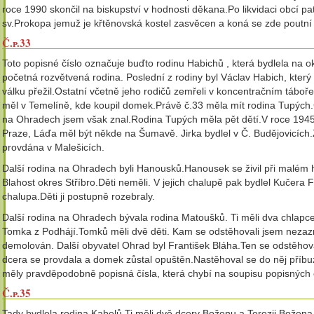
roce 1990 skončil na biskupství v hodnosti děkana.Po likvidaci obcí pa
sv.Prokopa jemuž je křtěnovská kostel zasvěcen a koná se zde poutní
Č.p.33
Toto popisné číslo označuje buďto rodinu Habichů , která bydlela na o
početná rozvětvená rodina. Poslední z rodiny byl Václav Habich, který 
válku přežil.Ostatní včetně jeho rodičů zemřeli v koncentračním tábo
měl v Temelíně, kde koupil domek.Právě č.33 měla mít rodina Tupý
na Ohradech jsem však znal.Rodina Tupých měla pět dětí.V roce 1945 
Praze, Láďa měl být někde na Šumavě. Jirka bydlel v Č. Budějovicích
provdána v Malešicích.
Další rodina na Ohradech byli Hanousků.Hanousek se živil při malém
Blahost okres Stříbro.Děti neměli. V jejich chalupě pak bydlel Kučera
chalupa.Děti ji postupně rozebraly.
Další rodina na Ohradech bývala rodina Matoušků. Ti měli dva chlapce
Tomka z Podhájí.Tomků měli dvě děti. Kam se odstěhovali jsem nezaz
demolován. Další obyvatel Ohrad byl František Bláha.Ten se odstěhoval
dcera se provdala a domek zůstal opuštěn.Nastěhoval se do něj příb
měly pravděpodobně popisná čísla, která chybí na soupisu popisných č
Č.p.35
Tady bydlela rodina Kabelů.Ti měli dvě dcery Boženu a Terezii.Božen