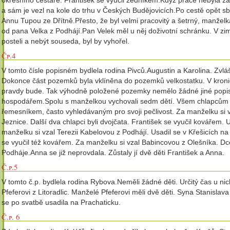
okresního cestáře. František se vyučil zedníkem.Když práce nebyla za
a sám je vezl na kole do trhu v Českých Budějovicích.Po cestě opět s
Annu Tupou ze Dřítně.Přesto, že byl velmi pracovitý a šetrný, manželk
od pana Velka z Podhájí.Pan Velek měl u něj doživotní schránku. V zim
posteli a nebýt souseda, byl by vyhořel.
Čp.4
V tomto čísle popisném bydlela rodina Pivců.Augustin a Karolina. Zv
Dokonce část pozemků byla vklíněna do pozemků velkostatku. V kronice 
pravdy bude. Tak výhodně položené pozemky nemělo žádné jiné popisn
hospodářem.Spolu s manželkou vychovali sedm dětí. Všem chlapcům da
řemesníkem, často vyhledávaným pro svoji pečlivost. Za manželku si 
Jeznice. Další dva chlapci byli dvojčata. František se vyučil kovářem.
manželku si vzal Terezii Kabelovou z Podhájí. Usadil se v Křešicích na
se vyučil též kovářem. Za manželku si vzal Babincovou z Olešníka. Dc
Podháje.Anna se již neprovdala. Zůstaly jí dvě děti František a Anna.
Č.p.5
V tomto č.p. bydlela rodina Rybova.Neměli žádné děti. Určitý čas u ni
Pfeferovi z Litoradlic. Manželé Pfeferovi měli dvě děti. Syna Stanisla
se po svatbě usadila na Prachaticku.
Č.p. 6