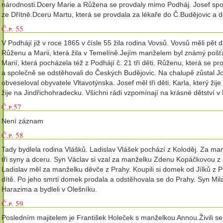
národnosti.Dcery Marie a Růžena se provdaly mimo Podháj. Josef spolu
ze Dřítně.Dceru Martu, která se provdala za lékaře do Č.Budějovic a d
Č.p. 55
V Podhájí již v roce 1865 v čísle 55 žila rodina Vovsů. Vovsů měli pět d
Růženu a Marii, která žila v Temelíně.Jejím manželem byl známý pošťák
Marií, která pocházela též z Podhájí č. 21 tři děti. Růženu, která se p
a společně se odstěhovali do Českých Budějovic. Na chalupě zůstal J
obveseloval obyvatele Vltavotýnska. Josef měl tři děti. Karla, který žij
žije na Jindřichohradecku. Všichni rádi vzpomínají na krásné dětství v 
Č.p.57
Není záznam
Č.p. 58
Tady bydlela rodina Vlášků. Ladislav Vlášek pochází z Koloděj. Za man
tři syny a dceru. Syn Václav si vzal za manželku Zdenu Kopáčkovou z
Ladislav měl za manželku děvče z Prahy. Koupili si domek od Jílků z P
dítě. Po jeho smrti domek prodala a odstěhovala se do Prahy. Syn Mil
Harazima a bydleli v Olešníku.
Č.p. 59
Posledním majitelem je František Holeček s manželkou Annou.Živili s