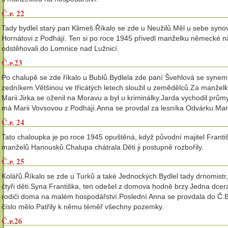
Č.p. 22
Tady bydlel starý pan Klimeš.Říkalo se zde u Neužilů.Měl u sebe syno
Hornátovi z Podhájí. Ten si po roce 1945 přivedl manželku německé n
odstěhovali do Lomnice nad Lužnicí.
Č.p.23
Po chalupě se zde říkalo u Bublů.Bydlela zde paní Švehlová se synem
zedníkem.Většinou ve třicátých letech sloužil u zemědělců.Za manželku
Marii.Jirka se oženil na Moravu a byl u kriminálky.Jarda vychodil pr
má Marii Vovsovou z Podhájí.Anna se provdal za lesníka Odvárku.Mari
Č.p. 24
Tato chaloupka je po roce 1945 opuštěná, když původní majitel Fran
manželů Hanousků.Chalupa chátrala.Děti ji postupně rozbořily.
Č.p. 25
Kolářů.Říkalo se zde u Turků a také Jednockých.Bydlel tady drnomistr
čtyři děti.Syna Františka, ten odešel z domova hodně brzy.Jedna dcer
rodiči doma na malém hospodářství.Poslední Anna se provdala do Č.B
číslo mělo.Patřily k němu téměř všechny pozemky.
Č.p.26