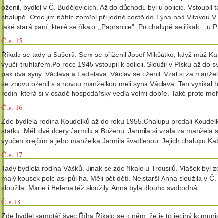
oženil, bydlel v Č. Budějovicích. Až do důchodu byl u policie. Vstoupi
chalupě. Otec jim náhle zemřel při jedné cestě do Týna nad Vltavou V
také stará paní, které se říkalo ,,Paprsnice". Po chalupě se říkalo ,,u 
Č.p. 15
Říkalo se tady u Sušerů. Sem se přiženil Josef Mikšátko, když muž Kat
vyučil truhlářem.Po roce 1945 vstoupil k policii. Sloužil v Písku až
pak dva syny. Václava a Ladislava. Václav se oženil. Vzal si za manž
se znovu oženil a s novou manželkou měli syna Václava. Ten vynikal h
rodin, která si v osadě hospodářsky vedla velmi dobře. Také proto moh
Č.p. 16
Zde bydlela rodina Koudelků až do roku 1955.Chalupu prodali Koude
statku. Měli dvě dcery Jarmilu a Boženu. Jarmila si vzala za manžela
vyučen krejčím a jeho manželka Jarmila švadlenou. Jejich chalupu Ka
Č.p. 17
Tady bydlela rodina Vášků. Jinak se zde říkalo u Trousilů. Vlášek byl
malý kousek pole asi půl ha. Měli pět dětí. Nejstarší Anna sloužila v
sloužila. Marie i Helena též sloužily. Anna byla dlouho svobodná.
Č.p.18
Zde bydlel samotář švec Říha.Říkalo se o něm, že je to jediný komunis