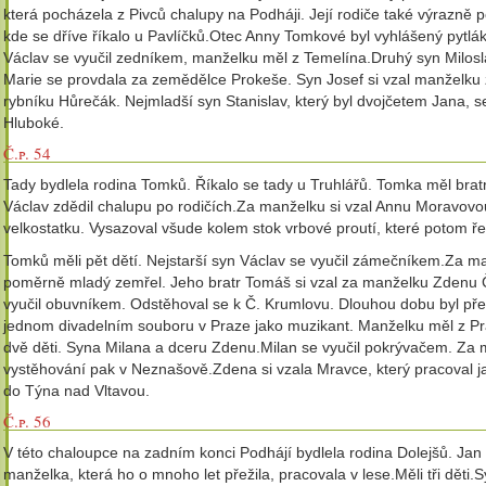
která pocházela z Pivců chalupy na Podháji. Její rodiče také výrazně
kde se dříve říkalo u Pavlíčků.Otec Anny Tomkové byl vyhlášený pytlák,
Václav se vyučil zedníkem, manželku měl z Temelína.Druhý syn Milosla
Marie se provdala za zemědělce Prokeše. Syn Josef si vzal manželku
rybníku Hůrečák. Nejmladší syn Stanislav, který byl dvojčetem Jana, s
Hluboké.
Č.p. 54
Tady bydlela rodina Tomků. Říkalo se tady u Truhlářů. Tomka měl bratr
Václav zdědil chalupu po rodičích.Za manželku si vzal Annu Moravovou
velkostatku. Vysazoval všude kolem stok vrbové proutí, které potom ře
Tomků měli pět dětí. Nejstarší syn Václav se vyučil zámečníkem.Za ma
poměrně mladý zemřel. Jeho bratr Tomáš si vzal za manželku Zdenu Čí
vyučil obuvníkem. Odstěhoval se k Č. Krumlovu. Dlouhou dobu byl pře
jednom divadelním souboru v Praze jako muzikant. Manželku měl z P
dvě děti. Syna Milana a dceru Zdenu.Milan se vyučil pokrývačem. Za ma
vystěhování pak v Neznašově.Zdena si vzala Mravce, který pracoval 
do Týna nad Vltavou.
Č.p. 56
V této chaloupce na zadním konci Podhájí bydlela rodina Dolejšů. Jan 
manželka, která ho o mnoho let přežila, pracovala v lese.Měli tři děti.