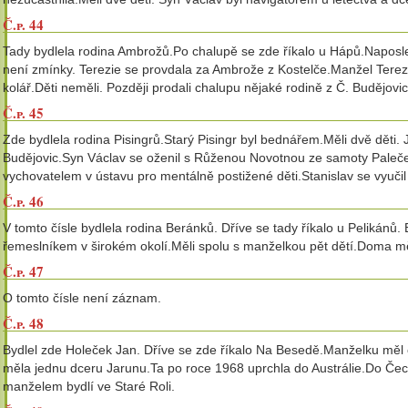
Č.p. 44
Tady bydlela rodina Ambrožů.Po chalupě se zde říkalo u Hápů.Naposle
není zmínky. Terezie se provdala za Ambrože z Kostelče.Manžel Terezi
kolář.Děti neměli. Později prodali chalupu nějaké rodině z Č. Budějovic
Č.p. 45
Zde bydlela rodina Pisingrů.Starý Pisingr byl bednářem.Měli dvě děti
Budějovic.Syn Václav se oženil s Růženou Novotnou ze samoty Paleček.
vychovatelem v ústavu pro mentálně postižené děti.Stanislav se vyuči
Č.p. 46
V tomto čísle bydlela rodina Beránků. Dříve se tady říkalo u Pelikánů.
řemeslníkem v širokém okolí.Měli spolu s manželkou pět dětí.Doma měl
Č.p. 47
O tomto čísle není záznam.
Č.p. 48
Bydlel zde Holeček Jan. Dříve se zde říkalo Na Besedě.Manželku měl 
měla jednu dceru Jarunu.Ta po roce 1968 uprchla do Austrálie.Do Čech
manželem bydlí ve Staré Roli.